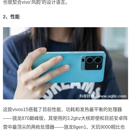
也很契合vivo‘风韵’的设计语言。
2、性能
这款vivos15搭载了目前性能、功耗和发热最平衡的处理器
——骁龙870巅峰版，其使用的3.2ghz大核即使和目前安卓阵
营中最顶尖的两枚处理器——骁龙8gen1、天玑9000相比也