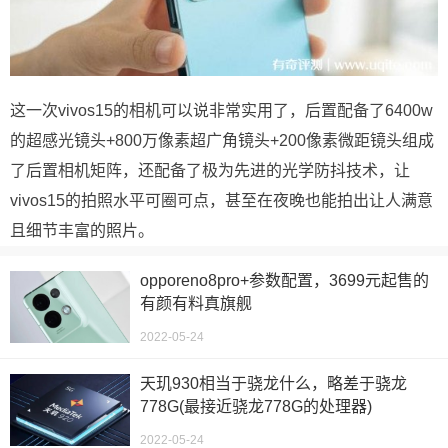
这一次vivos15的相机可以说非常实用了，后置配备了6400w
的超感光镜头+800万像素超广角镜头+200像素微距镜头组成
了后置相机矩阵，还配备了极为先进的光学防抖技术，让
vivos15的拍照水平可圈可点，甚至在夜晚也能拍出让人满意
且细节丰富的照片。
opporeno8pro+参数配置，3699元起售的
有颜有料真旗舰
2022-05-24
天玑930相当于骁龙什么，略差于骁龙
778G(最接近骁龙778G的处理器)
2022-05-24