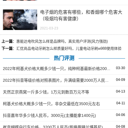
电子烟的危害有哪些，和香烟哪个危害大
（吸烟均有害健康）
2021-03-23
上一篇
：
惠能达电吹风怎么样是品牌吗，真实用户评测(风力强劲)
下一篇
：
汇优尚品电动牙刷怎么样质量好吗，儿童电动牙刷w988使用体验
热门评测
03-30
2022年柯基犬价格大概多少钱一只，纯种柯基最新价格2000元起
04-09
2022年抖音等级价格对照表图片，升满级需要2000万人民币(59到60需要400万)
04-13
天然正宗燕窝一斤多少钱，1万元到数百万元不等
04-11
柯基犬价格大概多少钱一只，非杂交最低在3500元左右
04-06
抖音嘉年华多少钱人民币，3000元(主播能拿1400元)
04-08
崔克蝴蝶自行车价格，3200万人民币(能换两辆兰博基尼)