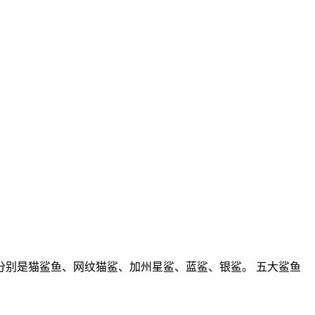
别是猫鲨鱼、网纹猫鲨、加州星鲨、蓝鲨、银鲨。 五大鲨鱼