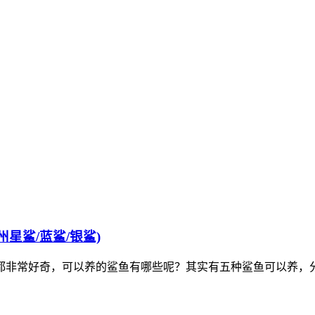
星鲨/蓝鲨/银鲨)
都非常好奇，可以养的鲨鱼有哪些呢？其实有五种鲨鱼可以养，分