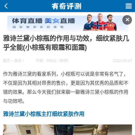
✕
雅诗兰黛小棕瓶的作用与功效，细纹紧肤几
乎全能(小棕瓶有眼霜和面霜)
首页
>
美妆
>
作者：FANG（原创）
2022-05-07
作为雅诗兰黛的看家系列，小棕瓶可以说是非常有名气了，
不仅是因为其相对昂贵的售价，更是因为其优秀的品质和不
错的效果。那么今天我们就来聊一聊雅诗兰黛小棕瓶的作用
与功效吧。
雅诗兰黛小棕瓶主打细纹紧肤作用