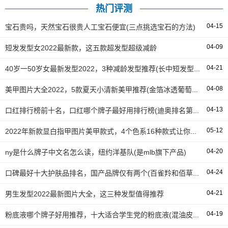
热门评测
04-15
宝石贵吗，天然宝石很贵人工宝石便宜(三点挑选宝石的方法)
04-09
短发发型女2022最新款，这五款超发型超级减龄
04-21
40岁一50岁女最新发型2022，3种减龄发型推荐(长中短发型都有)
04-08
美甲图片大全2022，5款夏天小清新美甲推荐(金箔冰透葡萄超显白)
04-13
口红排行榜前十名，口红哪个牌子最好用排行榜(迪奥排名第一)
05-12
2022年新款显白指甲图片美甲款式，4个色系16种款式让你变得更美
04-20
ny是什么牌子中文名怎么读，纽约洋基队(是mlb旗下产品)
04-24
口碑最好十大护肤品排名，国产品牌仅有两个(百雀羚和佰草集入围)
04-21
男生发型2022最新图片大全，这三种发型值得推荐
04-19
粉底液哪个牌子好用推荐，十大适合学生党的粉底液(混油皮也能用)