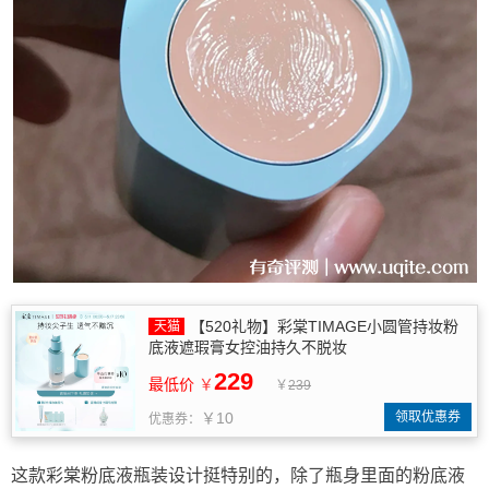
【520礼物】彩棠TIMAGE小圆管持妆粉
底液遮瑕膏女控油持久不脱妆
229
最低价
￥
￥
239
￥10
领取优惠券
优惠券：
这款彩棠粉底液瓶装设计挺特别的，除了瓶身里面的粉底液