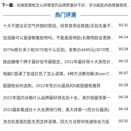
下一篇
：
创维筋膜枪怎么样哪里的品牌质量好不好，多功能肌肉按摩器使用情况
热门评测
03-31
十大不建议买空气炸锅的原因，经常食用会致癌(买前先看不花冤枉钱)
04-14
加湿器可以直接朝着脸喷吗，不能直接喷脸(长期喷脸会患肺病)
03-29
3070ti原价多少和3070有什么区别，发售价4499元(3070性价比更高)
04-15
路由器哪个牌子最好信号最稳定，2022年最好用十大高性价比家用路由器
05-07
电脑C盘满了变成红色了怎么清理，4种方法教你解决(win7/win10都适用)
03-29
筋膜枪如何选购，2022年性价比最高的6款筋膜枪推荐
04-19
2022年国内冰箱什么品牌最好排名前十名，海尔销量排第一
04-19
2022最新集成灶十大名牌排行榜，美大排第一(性价比最高)
03-31
洗衣机里面的脏东西怎样清理，四大方法帮你快速除去污垢