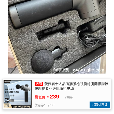
菠萝君十大品牌筋膜枪颈膜枪肌肉按摩器
按摩枪专业级肌膜枪电动
239
最低价
￥
￥
329
￥90
领取优惠券
优惠券：