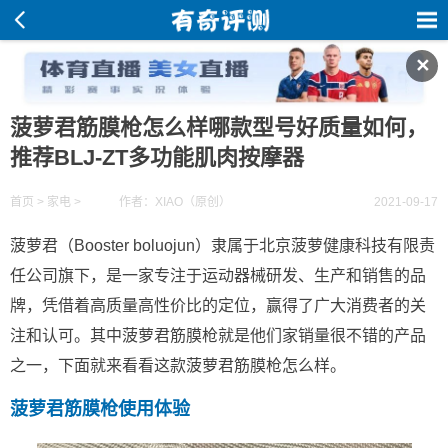
✕
菠萝君筋膜枪怎么样哪款型号好质量如何，
推荐BLJ-ZT多功能肌肉按摩器
首页
>
家电
>
作者：XIAO（原创）
2021-09-17
菠萝君（Booster boluojun）隶属于北京菠萝健康科技有限责
任公司旗下，是一家专注于运动器械研发、生产和销售的品
牌，凭借着高质量高性价比的定位，赢得了广大消费者的关
注和认可。其中菠萝君筋膜枪就是他们家销量很不错的产品
之一，下面就来看看这款菠萝君筋膜枪怎么样。
菠萝君筋膜枪使用体验