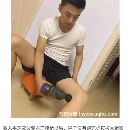
我入手这款菠萝君筋膜枪以后，除了没有跑完步按按大腿和